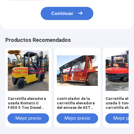
Continuar
Productos Recomendados
Carretilla elevadora
controlador de la
Carretilla ele
usada Komats U
carretilla elevadora
usada 3 tonela
Fd50 5 Ton Diesel
del envase de 45T
carretilla ele
Forklift con buenas
Kalmar - apilador de
diesel de la car
condiciones de
la maquinaria
elevadora Fd3
Mejor precio
Mejor precio
Mejor pre
trabajo
pesada
Toyota de la
plataforma con
cambio lateral