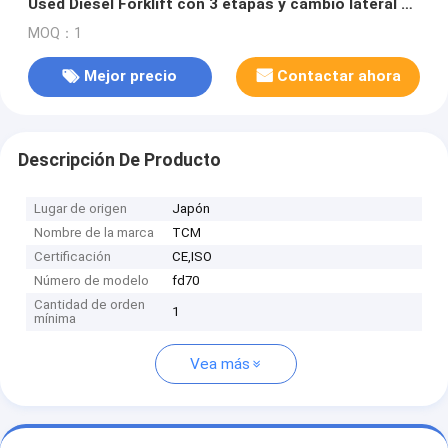
Used Diesel Forklift con 3 etapas y cambio lateral de
Tcm
MOQ：1
Mejor precio
Contactar ahora
Descripción De Producto
Lugar de origen
Japón
Nombre de la marca
TCM
Certificación
CE,ISO
Número de modelo
fd70
Cantidad de orden
1
mínima
Vea más