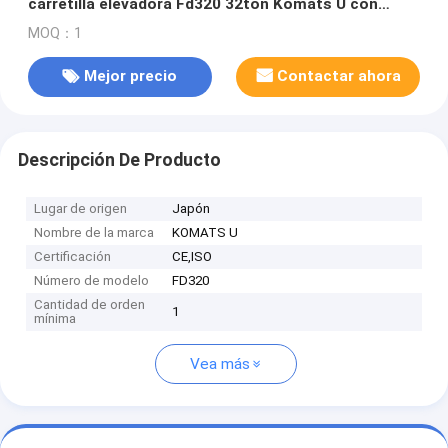
carretilla elevadora Fd320 32ton Komats U con
buenas condiciones de trabajo
MOQ：1
Mejor precio
Contactar ahora
Descripción De Producto
Lugar de origen
Japón
Nombre de la marca
KOMATS U
Certificación
CE,ISO
Número de modelo
FD320
Cantidad de orden
1
mínima
Vea más