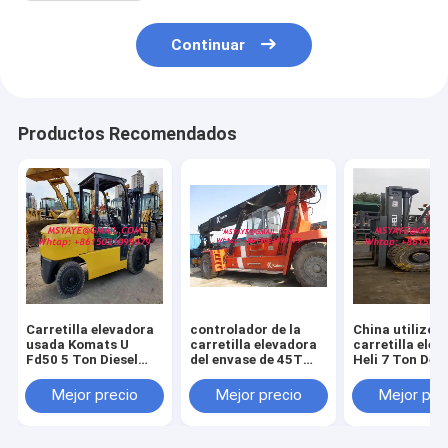
Continuar
Productos Recomendados
Carretilla elevadora
controlador de la
China utilizó l
usada Komats U
carretilla elevadora
carretilla ele
Fd50 5 Ton Diesel
del envase de 45T
Heli 7 Ton Deis
Forklift con buenas
Kalmar - apilador de
Forklift con el
condiciones de
la maquinaria
motor
Mejor precio
Mejor precio
Mejor pre
trabajo
pesada