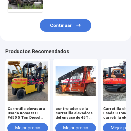
ISUZU HYSTER de la carretilla
elevadora 3000 horas 2012
Continuar
Productos Recomendados
Carretilla elevadora
controlador de la
Carretilla ele
usada Komats U
carretilla elevadora
usada 3 tonela
Fd50 5 Ton Diesel
del envase de 45T
carretilla ele
Forklift con buenas
Kalmar - apilador de
diesel de la car
condiciones de
la maquinaria
elevadora Fd3
Mejor precio
Mejor precio
Mejor pre
trabajo
pesada
Toyota de la