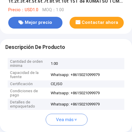
1t.2t.3t.4t.5t.6t.7t.8t.9t.10t 15T de KOMATSU TCM
TOYOTA ISUZU HYSTER de la carretilla elevadora
Precio：USD1.0
MOQ：1.00
3000 horas 2012
Mejor precio
Contactar ahora
Descripción De Producto
Cantidad de orden
1.00
mínima
Capacidad de la
Whatsapp: +8615021099979
fuente
Certificación
CE,ISO
Condiciones de
Whatsapp: +8615021099979
pago
Detalles de
Whatsapp: +8615021099979
empaquetado
Vea más